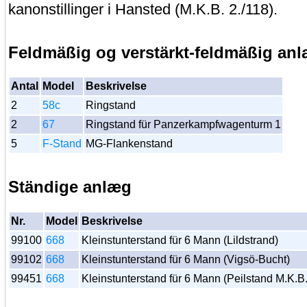
kanonstillinger i Hansted (M.K.B. 2./118).
Feldmäßig og verstärkt-feldmäßig an
Antal
Model
Beskrivelse
2
58c
Ringstand
2
67
Ringstand für Panzerkampfwagenturm 1
5
F-Stand
MG-Flankenstand
Ständige anlæg
Nr.
Model
Beskrivelse
99100
668
Kleinstunterstand für 6 Mann (Lildstrand)
99102
668
Kleinstunterstand für 6 Mann (Vigsö-Bucht)
99451
668
Kleinstunterstand für 6 Mann (Peilstand M.K.B.