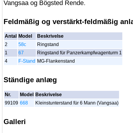
Vangsaa og Bögsted Rende.
Feldmäßig og verstärkt-feldmäßig an
Antal
Model
Beskrivelse
2
58c
Ringstand
1
67
Ringstand für Panzerkampfwagenturm 1
4
F-Stand
MG-Flankenstand
Ständige anlæg
Nr.
Model
Beskrivelse
99109
668
Kleinstunterstand für 6 Mann (Vangsaa)
Galleri