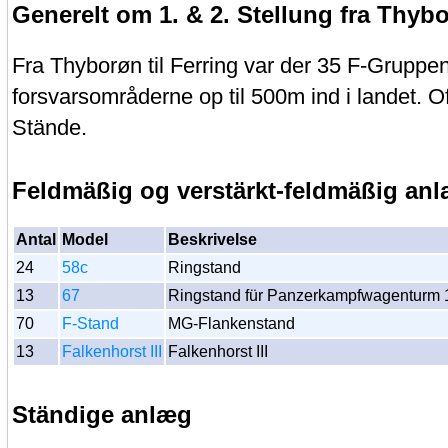
Generelt om 1. & 2. Stellung fra Thybo
Fra Thyborøn til Ferring var der 35 F-Gruppen
forsvarsområderne op til 500m ind i landet. Of
Stände.
Feldmäßig og verstärkt-feldmäßig an
Antal
Model
Beskrivelse
24
58c
Ringstand
13
67
Ringstand für Panzerkampfwagenturm 
70
F-Stand
MG-Flankenstand
13
Falkenhorst III
Falkenhorst III
Ständige anlæg