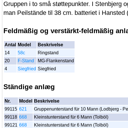
Gruppen i to små støttepunkter. I Stenbjerg o
man Peilstände til 38 cm. batteriet i Hansted 
Feldmäßig og verstärkt-feldmäßig an
Antal
Model
Beskrivelse
14
58c
Ringstand
20
F-Stand
MG-Flankenstand
4
Siegfried
Siegfried
Ständige anlæg
Nr.
Model
Beskrivelse
99115
621
Gruppenunterstand für 10 Mann (Lodbjerg - Pe
99118
668
Kleinstunterstand für 6 Mann (Tolböl)
99121
668
Kleinstunterstand für 6 Mann (Tolböl)