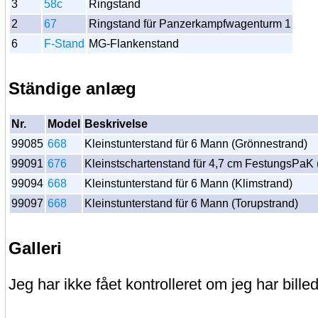
3
58c
Ringstand
2
67
Ringstand für Panzerkampfwagenturm 1
6
F-Stand
MG-Flankenstand
Ständige anlæg
Nr.
Model
Beskrivelse
99085
668
Kleinstunterstand für 6 Mann (Grönnestrand)
99091
676
Kleinstschartenstand für 4,7 cm FestungsPaK (
99094
668
Kleinstunterstand für 6 Mann (Klimstrand)
99097
668
Kleinstunterstand für 6 Mann (Torupstrand)
Galleri
Jeg har ikke fået kontrolleret om jeg har billed