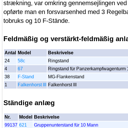
strækning, var omkring gennemsejlingen ved
opførte man en forsvarsenhed med 3 Regelb
tobruks og 10 F-Stände.
Feldmäßig og verstärkt-feldmäßig an
Antal
Model
Beskrivelse
24
58c
Ringstand
4
67
Ringstand für Panzerkampfwagenturm 
38
F-Stand
MG-Flankenstand
1
Falkenhorst III
Falkenhorst III
Ständige anlæg
Nr.
Model
Beskrivelse
99137
621
Gruppenunterstand für 10 Mann