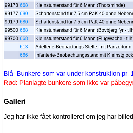
99173
668
Kleinstunterstand für 6 Mann (Thorsminde)
99177
680
Schartenstand für 7,5 cm PaK 40 ohne Neben
99179
680
Schartenstand für 7,5 cm PaK 40 ohne Neben
99500
668
Kleinstunterstand für 6 Mann (Bovbjerg fyr - t
99700
668
Kleinstunterstand für 6 Mann (FlugWache - tilh
613
Artellerie-Beobactungs Stelle. mit Panzerturm
666
Infanterie-Beobachtungsstand mit Kleinstgloc
Blå: Bunkere som var under konstruktion pr. 
Rød: Planlagte bunkere som ikke var påbegyn
Galleri
Jeg har ikke fået kontrolleret om jeg har billed