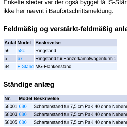
Enkelte steder var der også bygget få IS-Stän
ikke her nævnt i Baufortschrittsmeldung.
Feldmäßig og verstärkt-feldmäßig an
Antal
Model
Beskrivelse
56
58c
Ringstand
5
67
Ringstand für Panzerkampfwagenturm 1
84
F-Stand
MG-Flankenstand
Ständige anlæg
Nr.
Model
Beskrivelse
58001
680
Schartenstand für 7,5 cm PaK 40 ohne Nebe
58003
680
Schartenstand für 7,5 cm PaK 40 ohne Nebe
58005
680
Schartenstand für 7,5 cm PaK 40 ohne Nebe