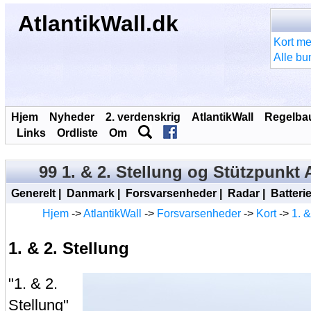
AtlantikWall.dk
Kort me
Alle bu
Hjem
Nyheder
2. verdenskrig
AtlantikWall
Regelba
Links
Ordliste
Om
99 1. & 2. Stellung og Stützpunkt
Generelt
|
Danmark
|
Forsvarsenheder
|
Radar
|
Batterie
Hjem
->
AtlantikWall
->
Forsvarsenheder
->
Kort
->
1. &
1. & 2. Stellung
"1. & 2.
Stellung"