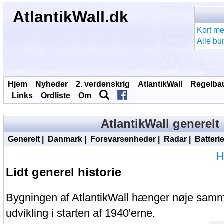
AtlantikWall.dk
Kort me
Alle bu
Hjem
Nyheder
2. verdenskrig
AtlantikWall
Regelba
Links
Ordliste
Om
AtlantikWall generelt
Generelt
|
Danmark
|
Forsvarsenheder
|
Radar
|
Batterie
H
Lidt generel historie
Bygningen af AtlantikWall hænger nøje sam
udvikling i starten af 1940'erne.