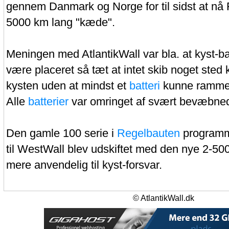
gennem Danmark og Norge for til sidst at nå 
5000 km lang "kæde".
Meningen med AtlantikWall var bla. at kyst-ba
være placeret så tæt at intet skib noget st
kysten uden at mindst et
batteri
kunne ramme 
Alle
batterier
var omringet af svært bevæbne
Den gamle 100 serie i
Regelbauten
programme
til WestWall blev udskiftet med den nye 2-500
mere anvendelig til kyst-forsvar.
© AtlantikWall.dk