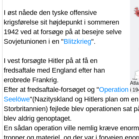
I øst nåede den tyske offensive
krigsførelse sit højdepunkt i sommeren
1942 ved at forsøge på at besejre selve
Sovjetunionen i en "
Blitzkrieg
".
I vest forsøgte Hitler på at få en
fredsaftale med England efter han
erobrede Frankrig.
Atl
Efter at fredsaftale-forsøget og "
Operation
i 1
Seelöwe
"(Nazityskland og Hitlers plan om en
Storbritannien) fejlede blev operationen sat 
blev aldrig genoptaget.
En sådan operation ville nemlig kræve eno
tropper og materiel, og der var i forvejen eno