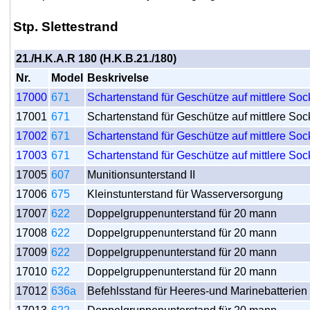
Stp. Slettestrand
21./H.K.A.R 180 (H.K.B.21./180)
Nr.
Model
Beskrivelse
17000
671
Schartenstand für Geschütze auf mittlere So
17001
671
Schartenstand für Geschütze auf mittlere So
17002
671
Schartenstand für Geschütze auf mittlere So
17003
671
Schartenstand für Geschütze auf mittlere So
17005
607
Munitionsunterstand II
17006
675
Kleinstunterstand für Wasserversorgung
17007
622
Doppelgruppenunterstand für 20 mann
17008
622
Doppelgruppenunterstand für 20 mann
17009
622
Doppelgruppenunterstand für 20 mann
17010
622
Doppelgruppenunterstand für 20 mann
17012
636a
Befehlsstand für Heeres-und Marinebatterien