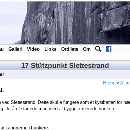
au
Galleri
Video
Links
Ordliste
Om
17 Stützpunkt Slettestrand
er
Hjem
->
Atla
d.
ed Slettestrand. Dette skulle fungere som et kystbatteri for hæ
, og i foråret startede man med at bygge armerede bunkere.
 af kanonerne i bunkere.