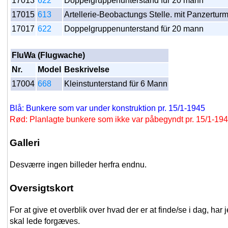
17013
622
Doppelgruppenunterstand für 20 mann
17015
613
Artellerie-Beobactungs Stelle. mit Panzertur
17017
622
Doppelgruppenunterstand für 20 mann
FluWa (Flugwache)
Nr.
Model
Beskrivelse
17004
668
Kleinstunterstand für 6 Mann
Blå: Bunkere som var under konstruktion pr. 15/1-1945
Rød: Planlagte bunkere som ikke var påbegyndt pr. 15/1-19
Galleri
Desværre ingen billeder herfra endnu.
Oversigtskort
For at give et overblik over hvad der er at finde/se i dag, har
skal lede forgæves.