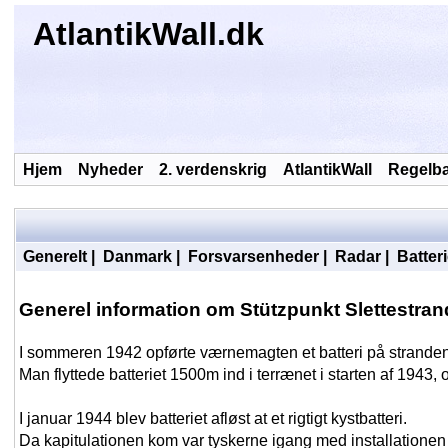
AtlantikWall.dk
Hjem
Nyheder
2. verdenskrig
AtlantikWall
Regelb
Generelt
|
Danmark
|
Forsvarsenheder
|
Radar
|
Batteri
Generel information om Stützpunkt Slettestran
I sommeren 1942 opførte værnemagten et batteri på stranden v
Man flyttede batteriet 1500m ind i terrænet i starten af 1943
I januar 1944 blev batteriet afløst at et rigtigt kystbatteri.
Da kapitulationen kom var tyskerne igang med installationen