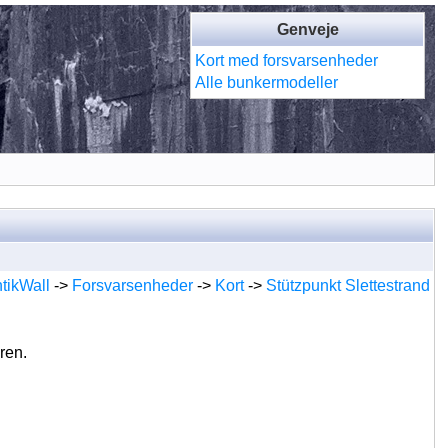
Genveje
Kort med forsvarsenheder
Alle bunkermodeller
ntikWall
->
Forsvarsenheder
->
Kort
->
Stützpunkt Slettestrand
ren.