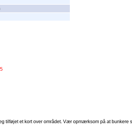
m
45
 jeg tilføjet et kort over området. Vær opmærksom på at bunkere som