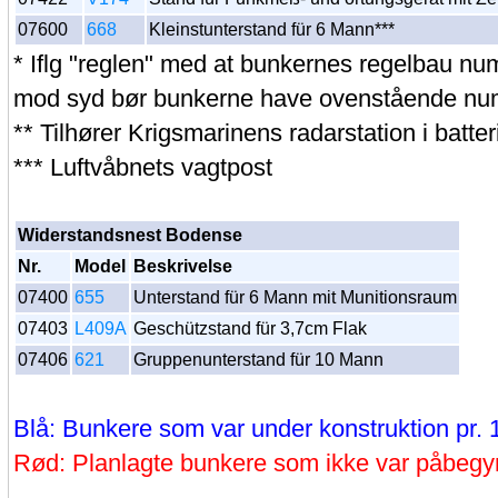
07600
668
Kleinstunterstand für 6 Mann***
* Iflg "reglen" med at bunkernes regelbau num
mod syd bør bunkerne have ovenstående nu
** Tilhører Krigsmarinens radarstation i batter
*** Luftvåbnets vagtpost
Widerstandsnest Bodense
Nr.
Model
Beskrivelse
07400
655
Unterstand für 6 Mann mit Munitionsraum
07403
L409A
Geschützstand für 3,7cm Flak
07406
621
Gruppenunterstand für 10 Mann
Blå: Bunkere som var under konstruktion pr. 
Rød: Planlagte bunkere som ikke var påbegyn