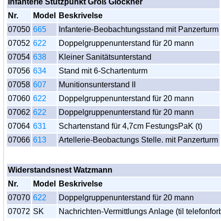
Infanterie Stützpunkt Groß Glockner
Nr.
Model
Beskrivelse
07050
665
Infanterie-Beobachtungsstand mit Panzerturm
07052
622
Doppelgruppenunterstand für 20 mann
07054
638
Kleiner Sanitätsunterstand
07056
634
Stand mit 6-Schartenturm
07058
607
Munitionsunterstand II
07060
622
Doppelgruppenunterstand für 20 mann
07062
622
Doppelgruppenunterstand für 20 mann
07064
631
Schartenstand für 4,7cm FestungsPaK (t)
07066
613
Artellerie-Beobactungs Stelle. mit Panzerturm
Widerstandsnest Watzmann
Nr.
Model
Beskrivelse
07070
622
Doppelgruppenunterstand für 20 mann
07072
SK
Nachrichten-Vermittlungs Anlage (til telefonf