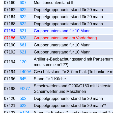
07160
607
Munitionsunterstand II
07162
622
Doppelgruppenunterstand für 20 mann
07164
622
Doppelgruppenunterstand für 20 mann
07168
622
Doppelgruppenunterstand für 20 mann
07184
621
Gruppenunterstand für 10 Mann
07186
628
Gruppenunterstand am Vorderhang
07190
661
Gruppenunterstand für 10 Mann
07192
621
Gruppenunterstand für 10 Mann
Artillerie-Beobachtungsstand mit Panzertur
07194
120
med samme nr???)
07194
L409A
Geschützstand für 3,7cm Flak (To bunkere
07196
645
Stand für 1 Küche
Scheinwerferstand G200/G150 mit Unterstel
07198
Fl277
Scheinwerfer und Maschinen
07420
502
Doppelgruppenunterstand für 20 mann
07421
622
Doppelgruppenunterstand für 20 mann**
07422
V174
Stand für Funkmeß- und ortungsgerät mit Zer