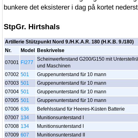
bunkere det eksisterer i dag på kortet nederst
StpGr. Hirtshals
Artillerie Stützpunkt Nord 9./H.K.A.R. 180 (H.K.B. 9./180)
Nr.
Model
Beskrivelse
Scheinwerferstand G200/G150 mit Unterstellr
07001
Fl277
und Maschinen
07002
501
Gruppenunterstand für 10 mann
07003
501
Gruppenunterstand für 10 mann
07004
501
Gruppenunterstand für 10 mann
07005
501
Gruppenunterstand für 10 mann
07006
636
Befehlsstand für Heeres-Küsten Batterie
07007
134
Munitionsunterstand I
07008
134
Munitionsunterstand I
07009
607
Munitionsunterstand II