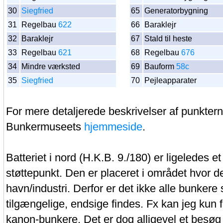
30
Siegfried
65
Generatorbygning
31
Regelbau
622
66
Baraklejr
32
Baraklejr
67
Stald til heste
33
Regelbau
621
68
Regelbau
676
34
Mindre værksted
69
Bauform
58c
35
Siegfried
70
Pejleapparater
For mere detaljerede beskrivelser af punkte
Bunkermuseets
hjemmeside
.
Batteriet i nord (H.K.B. 9./180) er ligeledes e
støttepunkt. Den er placeret i området hvor de
havn/industri. Derfor er det ikke alle bunkere
tilgængelige, endsige findes. Fx kan jeg kun f
kanon-bunkere. Det er dog alligevel et besø