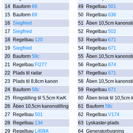
14
Bauform
69
49
Regelbau
501
15
Bauform
69
50
Regelbau
636
16
Siegfried
51
Åben 10,5cm kanonstil
17
Siegfried
52
Regelbau
502
18
Regelbau
120
53
Regelbau
671
19
Siegfried
54
Regelbau
671
20
Bauform
58c
55
Åben 10,5cm kanonstil
21
Regelbau
Fl277
56
Regelbau
674
22
Plads til radar
57
Regelbau
671
23
Plads til 8,8cm kanon
58
Åben 10,5cm kanonstil
24
Bauform
58c
59
Regelbau
671
25
Ringstilling til 5,5cm KwK
60
Åben brisk til 10,5cm
26
Åben 10,5cm kanonstilling
61
Bauform
58c
27
Regelbau
501
62
Regelbau
V174
28
Regelbau
134
63
Lyskaster-plads
29
Regelbau
L409A
64
Generatorbygning