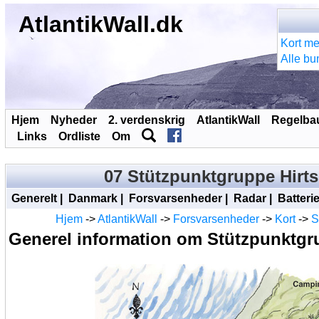
AtlantikWall.dk
Kort me
Alle bu
Hjem
Nyheder
2. verdenskrig
AtlantikWall
Regelba
Links
Ordliste
Om
07 Stützpunktgruppe Hirts
Generelt
|
Danmark
|
Forsvarsenheder
|
Radar
|
Batterie
Hjem
->
AtlantikWall
->
Forsvarsenheder
->
Kort
->
S
Generel information om Stützpunktgr