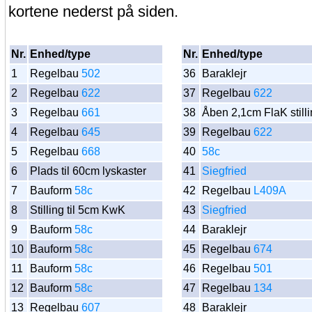
kortene nederst på siden.
Nr.
Enhed/type
Nr.
Enhed/type
1
Regelbau
502
36
Baraklejr
2
Regelbau
622
37
Regelbau
622
3
Regelbau
661
38
Åben 2,1cm FlaK still
4
Regelbau
645
39
Regelbau
622
5
Regelbau
668
40
58c
6
Plads til 60cm lyskaster
41
Siegfried
7
Bauform
58c
42
Regelbau
L409A
8
Stilling til 5cm KwK
43
Siegfried
9
Bauform
58c
44
Baraklejr
10
Bauform
58c
45
Regelbau
674
11
Bauform
58c
46
Regelbau
501
12
Bauform
58c
47
Regelbau
134
13
Regelbau
607
48
Baraklejr