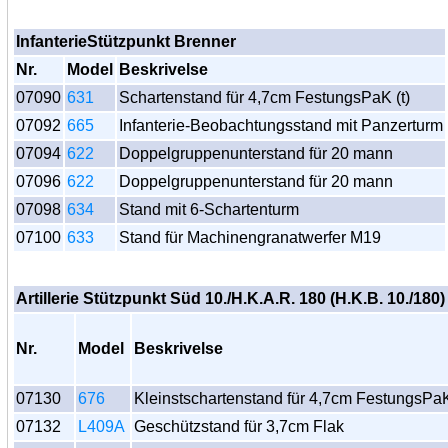
InfanterieStützpunkt Brenner
Nr.
Model
Beskrivelse
07090
631
Schartenstand für 4,7cm FestungsPaK (t)
07092
665
Infanterie-Beobachtungsstand mit Panzerturm
07094
622
Doppelgruppenunterstand für 20 mann
07096
622
Doppelgruppenunterstand für 20 mann
07098
634
Stand mit 6-Schartenturm
07100
633
Stand für Machinengranatwerfer M19
Artillerie Stützpunkt Süd 10./H.K.A.R. 180 (H.K.B. 10./180)
Nr.
Model
Beskrivelse
07130
676
Kleinstschartenstand für 4,7cm FestungsPaK
07132
L409A
Geschützstand für 3,7cm Flak