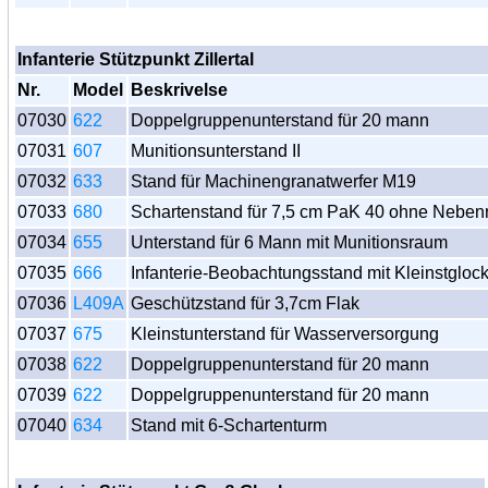
Infanterie Stützpunkt Zillertal
Nr.
Model
Beskrivelse
07030
622
Doppelgruppenunterstand für 20 mann
07031
607
Munitionsunterstand II
07032
633
Stand für Machinengranatwerfer M19
07033
680
Schartenstand für 7,5 cm PaK 40 ohne Nebe
07034
655
Unterstand für 6 Mann mit Munitionsraum
07035
666
Infanterie-Beobachtungsstand mit Kleinstgloc
07036
L409A
Geschützstand für 3,7cm Flak
07037
675
Kleinstunterstand für Wasserversorgung
07038
622
Doppelgruppenunterstand für 20 mann
07039
622
Doppelgruppenunterstand für 20 mann
07040
634
Stand mit 6-Schartenturm