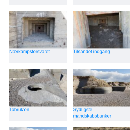
Nærkampsforsvaret
Tilsandet indgang
Tobruk'en
Sydligste
mandskabsbunker