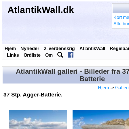
AtlantikWall.dk
Kort me
Alle bu
Hjem
Nyheder
2. verdenskrig
AtlantikWall
Regelba
Links
Ordliste
Om
AtlantikWall galleri - Billeder fra 3
Batterie
Hjem
->
Galleri
37 Stp. Agger-Batterie.