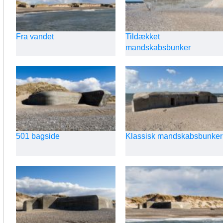
Fra vandet
Tildækket
mandskabsbunker
501 bagside
Klassisk mandskabsbunker