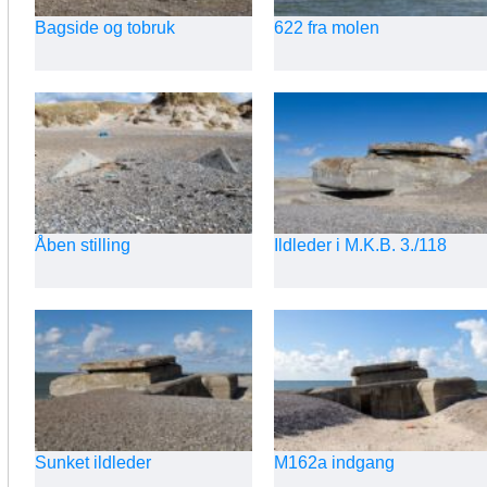
Bagside og tobruk
622 fra molen
Åben stilling
Ildleder i M.K.B. 3./118
Sunket ildleder
M162a indgang