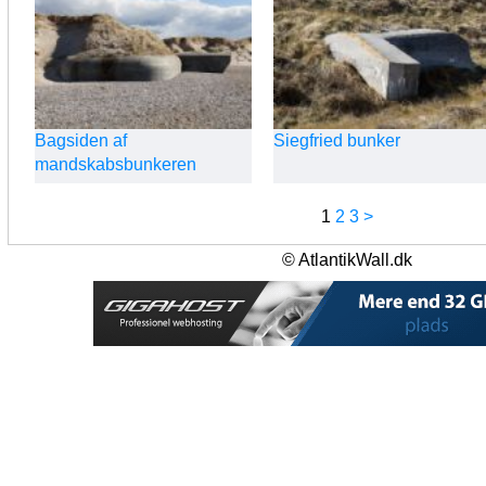
Bagsiden af
Siegfried bunker
mandskabsbunkeren
1
2
3
>
© AtlantikWall.dk